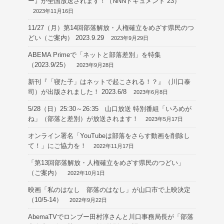
ー』が全国放送されます！（NNNドキュメント`23）
2023年11月16日
11/27（月）第14回部落解放・人権確立をめざす県民のつ
どい（ご案内） 2023.9.29
2023年9月29日
ABEMA Primeで「ネットと部落差別」を特集
（2023.9/25）
2023年9月28日
新刊『「寝た子」はネットで起こされる！？』（川口泰
司）が出版されました！ 2023.6/8
2023年6月8日
5/28（日）25:30～26:35 山口放送 特別番組「いろめが
ね」（部落と差別）が放送されます！
2023年5月17日
オンライン署名「YouTubeは部落をさらす動画を削除し
て！」にご協力を！
2022年11月17日
「第13回部落解放・人権確立をめざす県民のつどい」
（ご案内）
2022年10月1日
映画「私のはなし 部落のはなし」が山口市で上映決定
（10/5-14）
2022年9月22日
AbemaTVでロンブー田村淳さんと川口事務局長が「部落