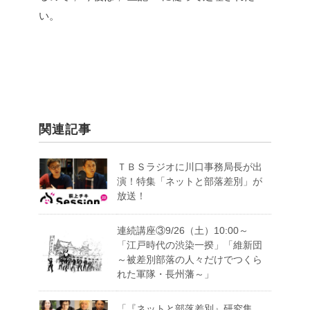
い。
関連記事
ＴＢＳラジオに川口事務局長が出
演！特集「ネットと部落差別」が
放送！
連続講座③9/26（土）10:00～
「江戸時代の渋染一揆」「維新団
～被差別部落の人々だけでつくら
れた軍隊・長州藩～」
「『ネットと部落差別』研究集