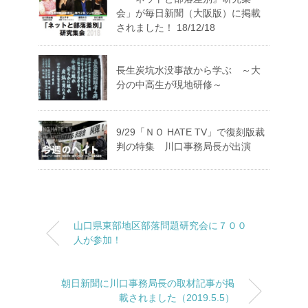
会」が毎日新聞（大阪版）に掲載
されました！ 18/12/18
長生炭坑水没事故から学ぶ ～大
分の中高生が現地研修～
9/29「ＮＯ HATE TV」で復刻版裁
判の特集 川口事務局長が出演
山口県東部地区部落問題研究会に７００
人が参加！
朝日新聞に川口事務局長の取材記事が掲
載されました（2019.5.5）