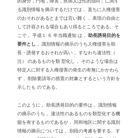
的身分，門地，障害，疾病又は性的指向」に関す
る識別情報を摘示するだけでは， 直ちに人権侵害
のおそれがあるとまでは言い難く， 表現の自由と
して許容される場合もあり得るところである。そ
こで， 平成１ ６ 年当職通知 は，
助長誘発目的を
要件とし
， 識別情報の摘示のうち人権侵害を助
長・誘発するおそれが高い， すなわち違法性（
注） のあるものを類 型化し， そのような場合は
特定人に対する人権侵害の発生の有無にかかわら
ず， 削除要請等の措置の対象とするという方針を
示したも のである。
このように， 助長誘発目的の要件は， 識別情報
の摘示のうち， 違法性のあるものを類型化する機
能を有するものであるが， 同和地区に関する識別
情報の摘示については， 別段の考慮を要する。す