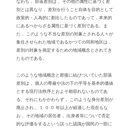
なわち， 部落差別は， その他の属性に基づく差
別とは異なり， 差別を行うこと自体を目的として
政策的・人為的に創出したものであって，本来的
にあるべからざる属性に基づく差別である。ま
た， このような不当な差別の対象とされる人々が
集住させられた地域であるかつての同和地区は，
差別の対象を画定するための地域概念とされてき
たものである。
このような地域概念と密接に結びついていた部落
差別は， 個人の尊厳や法の下の平等を基本的価値
とする現行法秩序とおよそ相容れないものであ
る。それにもかかわらず， このような身分差別が
廃止され， １ ０ ０ 年以上が経過した現在もな
お， その地域の居住者， 出身者等について否定
的な評価をするという誤った認識が国民の一部に