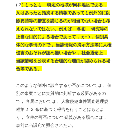
( 2
)
もっとも， 特定の地域が同和地区である，
又はあったと指摘する情報であっても例外的に削
除要請等の措置を講じるのが相当でない場合も考
えられないではない。例えば， 学術， 研究等の
正当な目的による場合であって， かつ， 個別具
体的な事情の下で， 当該情報の摘示方法等に人権
侵害のおそれが認め難い場合や， 社会通念上，
当該情報を公表する合理的な理由が認められる場
合等である。
このような例外に該当するか否かについては， 個
別の事案ごとに実質的に判断する必要があるの
で， 各局においては， 人権侵犯事件調査処理規
程第２ ２ 条に基づく報告を行うことはもとよ
り， 立件の可否について疑義がある場合には，
事前に当課宛て照会されたい。