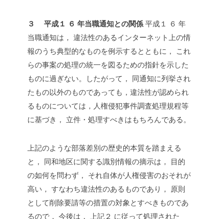
３ 平成１ ６ 年当職通知との関係
平成１ ６ 年
当職通知は， 違法性のあるインターネット上の情
報のうち典型的なものを例示するとともに， これ
らの事案の処理の統一を図るための指針を示した
ものに過ぎない。したがって， 同通知に列挙され
たもの以外のものであっても，違法性が認められ
るものについては，人権侵犯事件調査処理規程等
に基づき， 立件・処理すべきはもちろんである。
上記のような部落差別の歴史的本質を踏まえる
と， 同和地区に関する識別情報の摘示は， 目的
の如何を問わず， それ自体が人権侵害のおそれが
高い， すなわち違法性のあるものであり， 原則
として削除要請等の措置の対象とすべきものであ
るので， 今後は， 上記２ に従って処理された