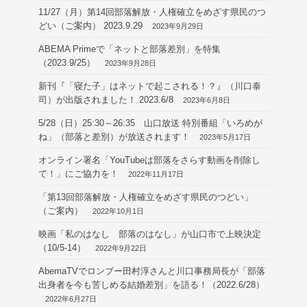
11/27（月）第14回部落解放・人権確立をめざす県民のつ
どい（ご案内） 2023.9.29
2023年9月29日
ABEMA Primeで「ネットと部落差別」を特集
（2023.9/25）
2023年9月28日
新刊『「寝た子」はネットで起こされる！？』（川口泰
司）が出版されました！ 2023.6/8
2023年6月8日
5/28（日）25:30～26:35 山口放送 特別番組「いろめが
ね」（部落と差別）が放送されます！
2023年5月17日
オンライン署名「YouTubeは部落をさらす動画を削除し
て！」にご協力を！
2022年11月17日
「第13回部落解放・人権確立をめざす県民のつどい」
（ご案内）
2022年10月1日
映画「私のはなし 部落のはなし」が山口市で上映決定
（10/5-14）
2022年9月22日
AbemaTVでロンブー田村淳さんと川口事務局長が「部落
出身者を今も苦しめる結婚差別」を語る！（2022.6/28）
2022年6月27日