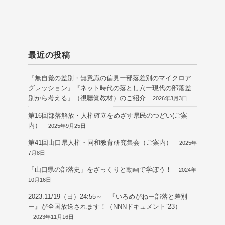
最近の投稿
『無自覚の差別・無意識の偏見ー部落差別のマイクロア
グレッション』『ネット時代の落とし穴ー現代の部落差
別から考える』（視聴覚教材）のご紹介
2026年3月3日
第16回部落解放・人権確立をめざす県民のつどい(ご案
内）
2025年9月25日
第41回山口県人権・同和教育研究集会（ご案内）
2025年
7月8日
「山口県の部落史」をざっくりと動画で学ぼう！
2024年
10月16日
2023.11/19（日）24:55～ 『いろめがねー部落と差別
ー』が全国放送されます！（NNNドキュメント`23）
2023年11月16日