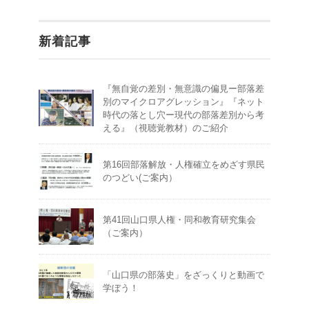
新着記事
『無自覚の差別・無意識の偏見ー部落差
別のマイクロアグレッション』『ネット
時代の落とし穴ー現代の部落差別から考
える』（視聴覚教材）のご紹介
第16回部落解放・人権確立をめざす県民
のつどい(ご案内）
第41回山口県人権・同和教育研究集会
（ご案内）
「山口県の部落史」をざっくりと動画で
学ぼう！