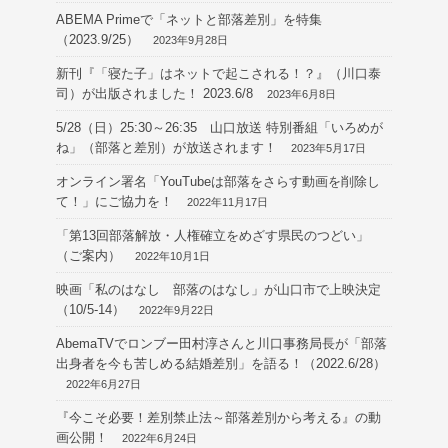
ABEMA Primeで「ネットと部落差別」を特集
（2023.9/25）
2023年9月28日
新刊『「寝た子」はネットで起こされる！？』（川口泰
司）が出版されました！ 2023.6/8
2023年6月8日
5/28（日）25:30～26:35 山口放送 特別番組「いろめが
ね」（部落と差別）が放送されます！
2023年5月17日
オンライン署名「YouTubeは部落をさらす動画を削除し
て！」にご協力を！
2022年11月17日
「第13回部落解放・人権確立をめざす県民のつどい」
（ご案内）
2022年10月1日
映画「私のはなし 部落のはなし」が山口市で上映決定
（10/5-14）
2022年9月22日
AbemaTVでロンブー田村淳さんと川口事務局長が「部落
出身者を今も苦しめる結婚差別」を語る！（2022.6/28）
2022年6月27日
『今こそ必要！差別禁止法～部落差別から考える』の動
画公開！
2022年6月24日