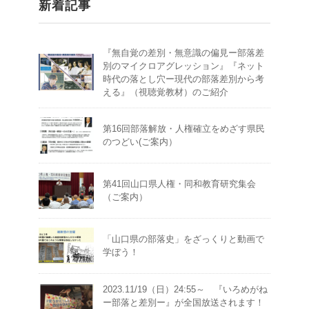
新着記事
『無自覚の差別・無意識の偏見ー部落差
別のマイクロアグレッション』『ネット
時代の落とし穴ー現代の部落差別から考
える』（視聴覚教材）のご紹介
第16回部落解放・人権確立をめざす県民
のつどい(ご案内）
第41回山口県人権・同和教育研究集会
（ご案内）
「山口県の部落史」をざっくりと動画で
学ぼう！
2023.11/19（日）24:55～ 『いろめがね
ー部落と差別ー』が全国放送されます！