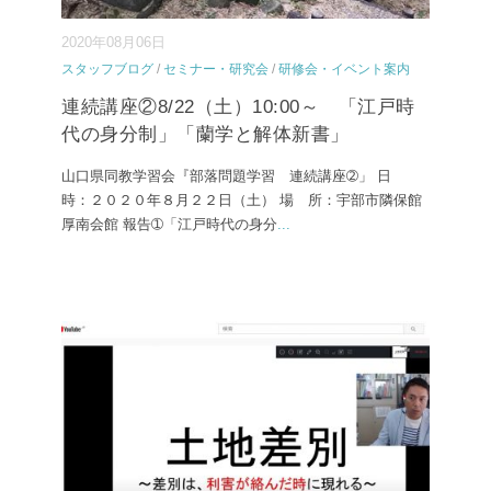
2020年08月06日
スタッフブログ
/
セミナー・研究会
/
研修会・イベント案内
連続講座②8/22（土）10:00～ 「江戸時
代の身分制」「蘭学と解体新書」
山口県同教学習会『部落問題学習 連続講座➁」 日
時：２０２０年８月２２日（土） 場 所：宇部市隣保館
厚南会館 報告➀「江戸時代の身分
...