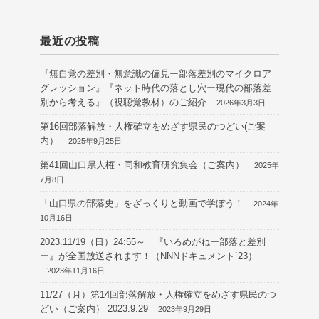
最近の投稿
『無自覚の差別・無意識の偏見ー部落差別のマイクロア
グレッション』『ネット時代の落とし穴ー現代の部落差
別から考える』（視聴覚教材）のご紹介
2026年3月3日
第16回部落解放・人権確立をめざす県民のつどい(ご案
内）
2025年9月25日
第41回山口県人権・同和教育研究集会（ご案内）
2025年
7月8日
「山口県の部落史」をざっくりと動画で学ぼう！
2024年
10月16日
2023.11/19（日）24:55～ 『いろめがねー部落と差別
ー』が全国放送されます！（NNNドキュメント`23）
2023年11月16日
11/27（月）第14回部落解放・人権確立をめざす県民のつ
どい（ご案内） 2023.9.29
2023年9月29日