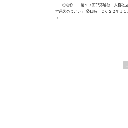
①名称：「第１３回部落解放・人権確立
す県民のつどい」 ②日時：２０２２年１１
（
...