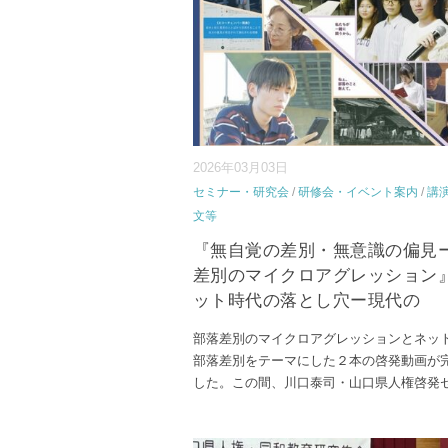
2026年03月03日
セミナー・研究会
/
研修会・イベント案内
/
講
文等
『無自覚の差別・無意識の偏見
差別のマイクロアグレッション
ット時代の落とし穴ー現代の
部落差別のマイクロアグレッションとネッ
部落差別をテーマにした２本の啓発動画が
した。この間、川口泰司・山口県人権啓発