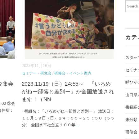
カテ
スタッ
2023年11月16日
セミナ
セミナー・研究会
/
研修会・イベント案内
呼びか
究集会
2023.11/19（日）24:55～ 『いろめ
がねー部落と差別ー』が全国放送され
山口県
ます！（NN
00 ②会
書籍紹
住所：
番組名：「いろめがねー部落と差別ー」 放送日：
１１月１９日（日）２４：５５～２５：５０（５５
未分類
分） 全国水平社創立１００年
...
研修会