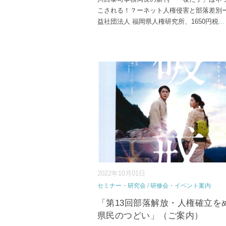
こされる！？ーネット人権侵害と部落差別
益社団法人 福岡県人権研究所、1650円税
...
2022年10月01日
セミナー・研究会
/
研修会・イベント案内
「第13回部落解放・人権確立を
県民のつどい」（ご案内）