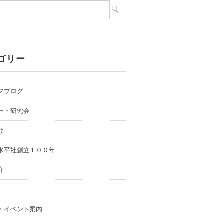
ゴリー
フブログ
ー・研究会
け
水平社創立１００年
介
・イベント案内