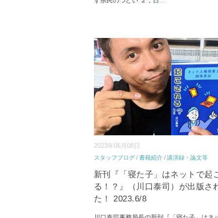
す県民のつどい ２，日
...
2023年06月08日
スタッフブログ
/
書籍紹介
/
講演録・論文等
新刊『「寝た子」はネットで起
る！？』（川口泰司）が出版さ
た！ 2023.6/8
川口泰司事務局長の新刊『「寝た子」はネ