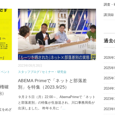
調査・
講演録
過去
2026年
2023年09月28日
2025年
イベント
スタッフブログ
/
セミナー・研究会
2025年
ABEMA Primeで「ネットと部落差
人権確
別」を特集（2023.9/25）
2024年
内）
９月２５日（月）22:00～、AbemaPrimeで「ネット
2023年
と部落差別」の特集が生放送され、川口事務局長が
出演しました。 昨年６月に「
...
2023年
立をめざ