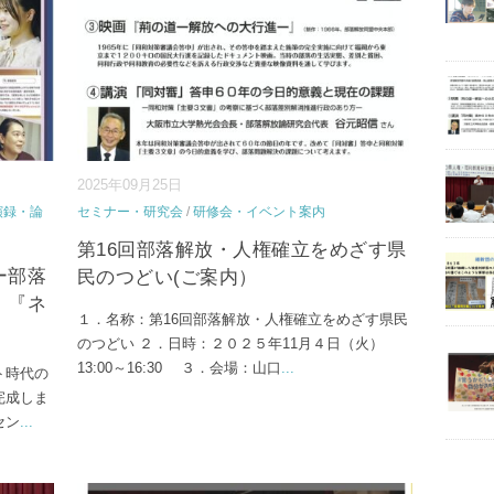
2025年09月25日
演録・論
セミナー・研究会
/
研修会・イベント案内
第16回部落解放・人権確立をめざす県
ー部落
民のつどい(ご案内）
』『ネ
１．名称：第16回部落解放・人権確立をめざす県民
のつどい ２．日時：２０２５年11月４日（火）
13:00～16:30 ３．会場：山口
...
ト時代の
完成しま
セン
...