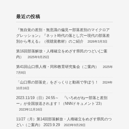
最近の投稿
『無自覚の差別・無意識の偏見ー部落差別のマイクロア
グレッション』『ネット時代の落とし穴ー現代の部落差
別から考える』（視聴覚教材）のご紹介
2026年3月3日
第16回部落解放・人権確立をめざす県民のつどい(ご案
内）
2025年9月25日
第41回山口県人権・同和教育研究集会（ご案内）
2025年
7月8日
「山口県の部落史」をざっくりと動画で学ぼう！
2024年
10月16日
2023.11/19（日）24:55～ 『いろめがねー部落と差別
ー』が全国放送されます！（NNNドキュメント`23）
2023年11月16日
11/27（月）第14回部落解放・人権確立をめざす県民のつ
どい（ご案内） 2023.9.29
2023年9月29日