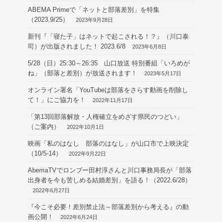
ABEMA Primeで「ネットと部落差別」を特集
（2023.9/25）
2023年9月28日
新刊『「寝た子」はネットで起こされる！？』（川口泰
司）が出版されました！ 2023.6/8
2023年6月8日
5/28（日）25:30～26:35 山口放送 特別番組「いろめが
ね」（部落と差別）が放送されます！
2023年5月17日
オンライン署名「YouTubeは部落をさらす動画を削除し
て！」にご協力を！
2022年11月17日
「第13回部落解放・人権確立をめざす県民のつどい」
（ご案内）
2022年10月1日
映画「私のはなし 部落のはなし」が山口市で上映決定
（10/5-14）
2022年9月22日
AbemaTVでロンブー田村淳さんと川口事務局長が「部落
出身者を今も苦しめる結婚差別」を語る！（2022.6/28）
2022年6月27日
『今こそ必要！差別禁止法～部落差別から考える』の動
画公開！
2022年6月24日