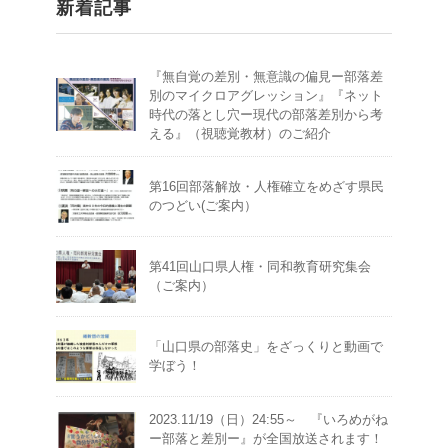
新着記事
『無自覚の差別・無意識の偏見ー部落差
別のマイクロアグレッション』『ネット
時代の落とし穴ー現代の部落差別から考
える』（視聴覚教材）のご紹介
第16回部落解放・人権確立をめざす県民
のつどい(ご案内）
第41回山口県人権・同和教育研究集会
（ご案内）
「山口県の部落史」をざっくりと動画で
学ぼう！
2023.11/19（日）24:55～ 『いろめがね
ー部落と差別ー』が全国放送されます！