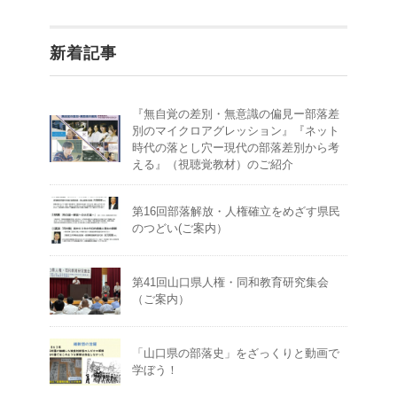
新着記事
『無自覚の差別・無意識の偏見ー部落差
別のマイクロアグレッション』『ネット
時代の落とし穴ー現代の部落差別から考
える』（視聴覚教材）のご紹介
第16回部落解放・人権確立をめざす県民
のつどい(ご案内）
第41回山口県人権・同和教育研究集会
（ご案内）
「山口県の部落史」をざっくりと動画で
学ぼう！