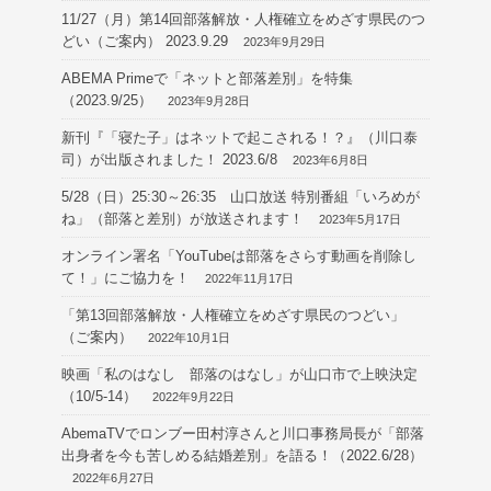
11/27（月）第14回部落解放・人権確立をめざす県民のつ
どい（ご案内） 2023.9.29
2023年9月29日
ABEMA Primeで「ネットと部落差別」を特集
（2023.9/25）
2023年9月28日
新刊『「寝た子」はネットで起こされる！？』（川口泰
司）が出版されました！ 2023.6/8
2023年6月8日
5/28（日）25:30～26:35 山口放送 特別番組「いろめが
ね」（部落と差別）が放送されます！
2023年5月17日
オンライン署名「YouTubeは部落をさらす動画を削除し
て！」にご協力を！
2022年11月17日
「第13回部落解放・人権確立をめざす県民のつどい」
（ご案内）
2022年10月1日
映画「私のはなし 部落のはなし」が山口市で上映決定
（10/5-14）
2022年9月22日
AbemaTVでロンブー田村淳さんと川口事務局長が「部落
出身者を今も苦しめる結婚差別」を語る！（2022.6/28）
2022年6月27日