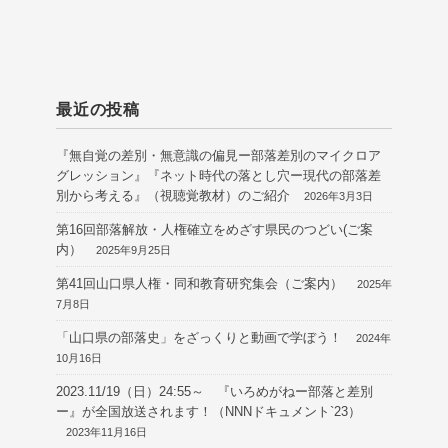
最近の投稿
『無自覚の差別・無意識の偏見ー部落差別のマイクロア
グレッション』『ネット時代の落とし穴ー現代の部落差
別から考える』（視聴覚教材）のご紹介
2026年3月3日
第16回部落解放・人権確立をめざす県民のつどい(ご案
内）
2025年9月25日
第41回山口県人権・同和教育研究集会（ご案内）
2025年
7月8日
「山口県の部落史」をざっくりと動画で学ぼう！
2024年
10月16日
2023.11/19（日）24:55～ 『いろめがねー部落と差別
ー』が全国放送されます！（NNNドキュメント`23）
2023年11月16日