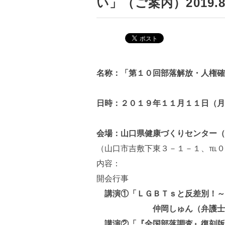
い」（ご案内）2019.8
名称：「第１０回部落解放・人権確
日時：２０１９年１１月１１日（月
会場：山口県健康づくりセンター（
（山口市吉敷下東３－１－１、℡０
内容：
開会行事
講演①「ＬＧＢＴｓと反差別！
仲岡しゅん（弁護士
講演②「『全国部落調査』復刻版