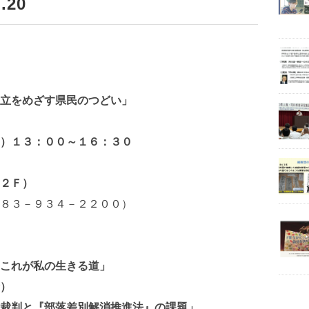
.20
立をめざす県民のつどい」
）１３：００～１６：３０
２Ｆ）
８３－９３４－２２００）
～これが私の生きる道」
）
裁判と『部落差別解消推進法』の課題」