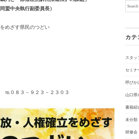
中央執行副委員長）
をめざす県民のつどい
カテ
スタッ
セミナ
呼びか
 ℡０８３－９２３－２３０３
山口県
書籍紹
未分類
研修会