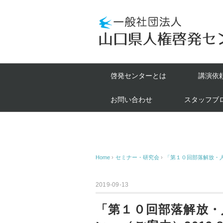
啓発センターとは
講演依
お問い合わせ
スタッフブ
Home
›
セミナー・研究会
›
「第１０回部落解放・人権
2019-09-13
「第１０回部落解放・