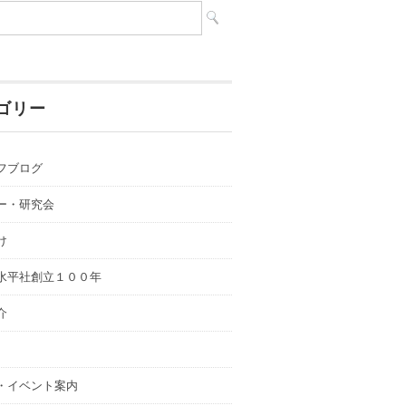
ゴリー
フブログ
ー・研究会
け
水平社創立１００年
介
・イベント案内