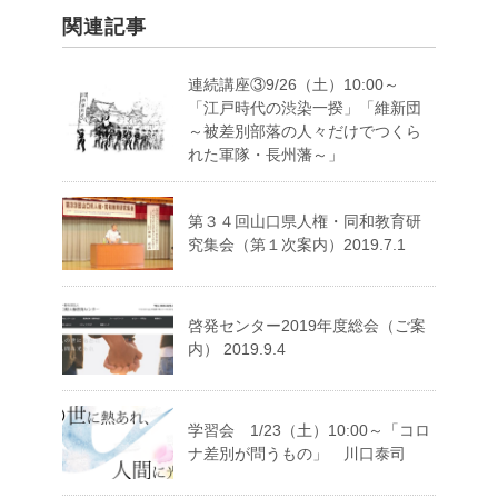
関連記事
連続講座③9/26（土）10:00～
「江戸時代の渋染一揆」「維新団
～被差別部落の人々だけでつくら
れた軍隊・長州藩～」
第３４回山口県人権・同和教育研
究集会（第１次案内）2019.7.1
啓発センター2019年度総会（ご案
内） 2019.9.4
学習会 1/23（土）10:00～「コロ
ナ差別が問うもの」 川口泰司