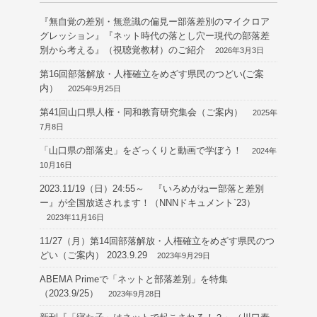
『無自覚の差別・無意識の偏見ー部落差別のマイクロア
グレッション』『ネット時代の落とし穴ー現代の部落差
別から考える』（視聴覚教材）のご紹介
2026年3月3日
第16回部落解放・人権確立をめざす県民のつどい(ご案
内）
2025年9月25日
第41回山口県人権・同和教育研究集会（ご案内）
2025年
7月8日
「山口県の部落史」をざっくりと動画で学ぼう！
2024年
10月16日
2023.11/19（日）24:55～ 『いろめがねー部落と差別
ー』が全国放送されます！（NNNドキュメント`23）
2023年11月16日
11/27（月）第14回部落解放・人権確立をめざす県民のつ
どい（ご案内） 2023.9.29
2023年9月29日
ABEMA Primeで「ネットと部落差別」を特集
（2023.9/25）
2023年9月28日