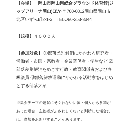
【会場】 岡山市岡山県総合グラウンド体育館(ジ
ップアリーナ岡山)ほか
〒700-0012岡山県岡山市
北区いずみ町2-1-3 TELO86-253-3944
【
規模】
４０００人
【参加対象】
①部落差別解消にかかわる研究者・
労働者・市民・宗教者・企業関係者・学生など
②
部落差別解消をめざす行政・教育関係者および各
級議員
③部落解放運動にかかわる活動家をはじめ
とする部落大衆
※集会テーマの趣旨にそぐわない団体・個人から参加が
あった場合、主催者がふさわしくないと判断した
場合に
は、参加をお断りすることがあります。