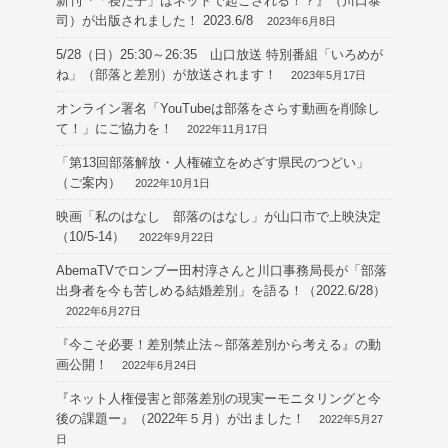
新刊『「寝た子」はネットで起こされる！？』（川口泰
司）が出版されました！ 2023.6/8
2023年6月8日
5/28（日）25:30～26:35 山口放送 特別番組「いろめが
ね」（部落と差別）が放送されます！
2023年5月17日
オンライン署名「YouTubeは部落をさらす動画を削除し
て！」にご協力を！
2022年11月17日
「第13回部落解放・人権確立をめざす県民のつどい」
（ご案内）
2022年10月1日
映画「私のはなし 部落のはなし」が山口市で上映決定
（10/5-14）
2022年9月22日
AbemaTVでロンブー田村淳さんと川口事務局長が「部落
出身者を今も苦しめる結婚差別」を語る！（2022.6/28）
2022年6月27日
『今こそ必要！差別禁止法～部落差別から考える』の動
画公開！
2022年6月24日
『ネット人権侵害と部落差別の現実ーモニタリングと今
後の課題ー』（2022年５月）が出ました！
2022年5月27
日