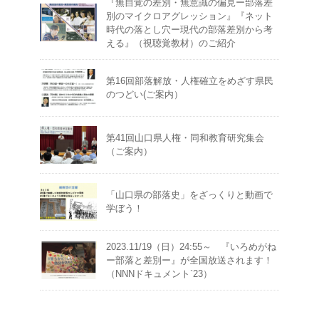
『無自覚の差別・無意識の偏見ー部落差
別のマイクロアグレッション』『ネット
時代の落とし穴ー現代の部落差別から考
える』（視聴覚教材）のご紹介
第16回部落解放・人権確立をめざす県民
のつどい(ご案内）
第41回山口県人権・同和教育研究集会
（ご案内）
「山口県の部落史」をざっくりと動画で
学ぼう！
2023.11/19（日）24:55～ 『いろめがね
ー部落と差別ー』が全国放送されます！
（NNNドキュメント`23）