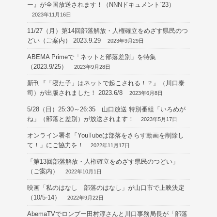
ー』が全国放送されます！（NNNドキュメント`23）
2023年11月16日
11/27（月）第14回部落解放・人権確立をめざす県民のつ
どい（ご案内） 2023.9.29
2023年9月29日
ABEMA Primeで「ネットと部落差別」を特集
（2023.9/25）
2023年9月28日
新刊『「寝た子」はネットで起こされる！？』（川口泰
司）が出版されました！ 2023.6/8
2023年6月8日
5/28（日）25:30～26:35 山口放送 特別番組「いろめが
ね」（部落と差別）が放送されます！
2023年5月17日
オンライン署名「YouTubeは部落をさらす動画を削除し
て！」にご協力を！
2022年11月17日
「第13回部落解放・人権確立をめざす県民のつどい」
（ご案内）
2022年10月1日
映画「私のはなし 部落のはなし」が山口市で上映決定
（10/5-14）
2022年9月22日
AbemaTVでロンブー田村淳さんと川口事務局長が「部落