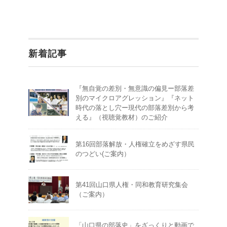
新着記事
『無自覚の差別・無意識の偏見ー部落差
別のマイクロアグレッション』『ネット
時代の落とし穴ー現代の部落差別から考
える』（視聴覚教材）のご紹介
第16回部落解放・人権確立をめざす県民
のつどい(ご案内）
第41回山口県人権・同和教育研究集会
（ご案内）
「山口県の部落史」をざっくりと動画で