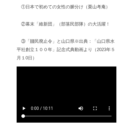
①日本で初めての女性の腑分け（栗山考庵）
②幕末「維新団」（部落民部隊）の大活躍！
③「賤民廃止令」と山口県
※出典：「山口県水
平社創立１００年」記念式典動画より（2023年５
月１0日）