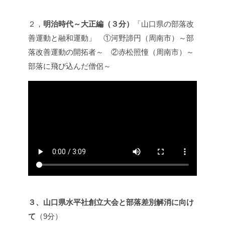
２，
明治時代～大正編（３分）
「山口県の部落改
善運動と融和運動」
①河野諦円（周南市）～部
落改善運動の開拓者～
②赤松照憧（周南市）～
部落に飛び込んだ僧侶～
３、山口県水平社創立大会と部落差別解消に向け
て
（9分）